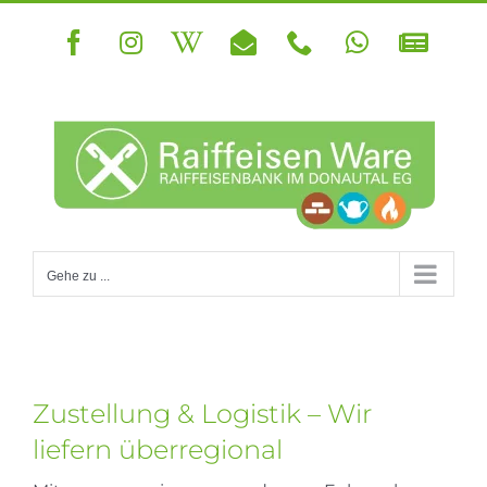
Zum
Inhalt
Facebook
Instagram
Wikipedia
E-
Telefon
WhatsApp
Newsle
springen
Mail
Gehe zu ...
Zustellung & Logistik – Wir
liefern überregional