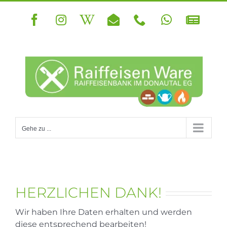
Zum
Inhalt
Facebook
Instagram
Wikipedia
E-
Telefon
WhatsApp
Newsle
springen
Mail
Gehe zu ...
HERZLICHEN DANK!
Wir haben Ihre Daten erhalten und werden
diese entsprechend bearbeiten!